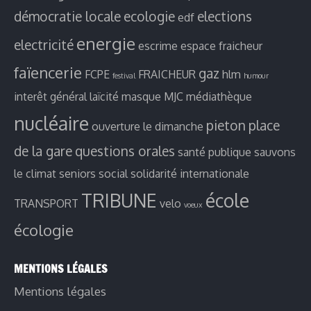
démocratie locale
ecologie
elections
edf
energie
electricité
escrime
espace fraicheur
faïencerie
gaz
FCPE
FRAICHEUR
hlm
festival
humour
interêt général
laïcité
masque
MJC
médiathèque
nucléaire
pieton
place
ouverture le dimanche
de la gare
questions orales
santé publique
sauvons
le climat
seniors
social
solidarité internationale
TRIBUNE
école
TRANSPORT
velo
voeux
écologie
MENTIONS LÉGALES
Mentions légales