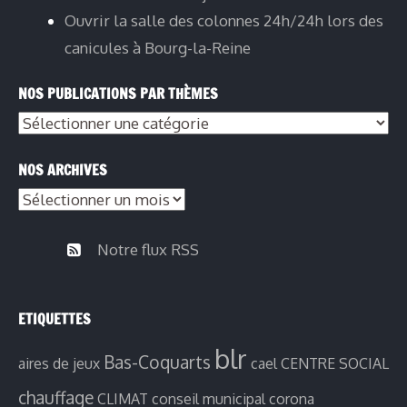
Ouvrir la salle des colonnes 24h/24h lors des
canicules à Bourg-la-Reine
NOS PUBLICATIONS PAR THÈMES
Nos
publications
NOS ARCHIVES
par
Nos
thèmes
archives
Notre flux RSS
ETIQUETTES
blr
Bas-Coquarts
aires de jeux
cael
CENTRE SOCIAL
chauffage
CLIMAT
conseil municipal
corona