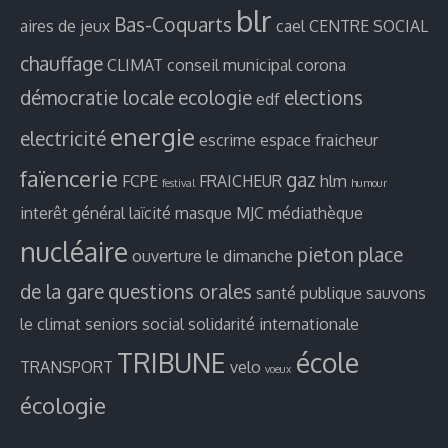
blr
Bas-Coquarts
aires de jeux
cael
CENTRE SOCIAL
chauffage
CLIMAT
conseil municipal
corona
démocratie locale
ecologie
elections
edf
energie
electricité
escrime
espace fraicheur
faïencerie
gaz
FCPE
FRAICHEUR
hlm
festival
humour
interêt général
laïcité
masque
MJC
médiathèque
nucléaire
pieton
place
ouverture le dimanche
de la gare
questions orales
santé publique
sauvons
le climat
seniors
social
solidarité internationale
TRIBUNE
école
TRANSPORT
velo
voeux
écologie