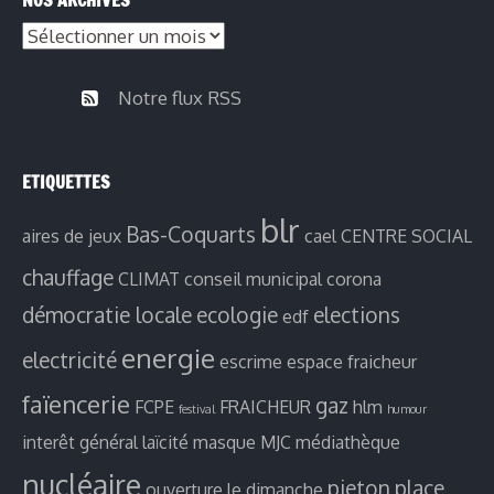
NOS ARCHIVES
par
Nos
thèmes
archives
Notre flux RSS
ETIQUETTES
blr
Bas-Coquarts
aires de jeux
cael
CENTRE SOCIAL
chauffage
CLIMAT
conseil municipal
corona
démocratie locale
ecologie
elections
edf
energie
electricité
escrime
espace fraicheur
faïencerie
gaz
FCPE
FRAICHEUR
hlm
festival
humour
interêt général
laïcité
masque
MJC
médiathèque
nucléaire
pieton
place
ouverture le dimanche