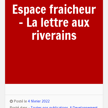
Espace fraicheur
– La lettre aux
riverains
Posté le
4 février 2022
Posté dans
- Toutes nos publications
,
* Developpement