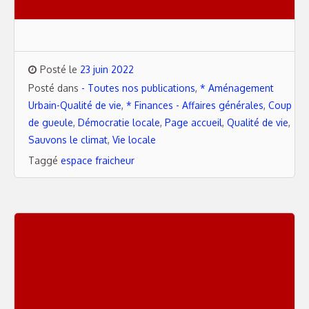
Posté le
23 juin 2022
Posté dans
- Toutes nos publications
,
* Aménagement
Urbain-Qualité de vie
,
* Finances - Affaires générales
,
Coup
de gueule
,
Démocratie locale
,
Page accueil
,
Qualité de vie
,
Sauvons le climat
,
Vie locale
Taggé
espace fraicheur