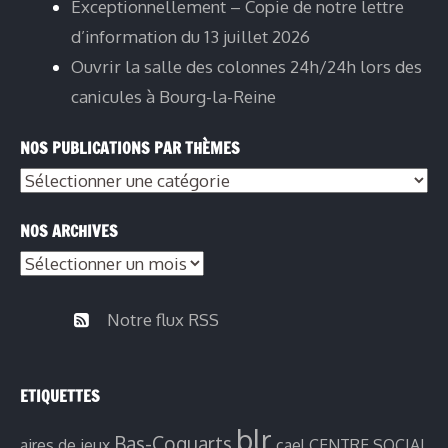
Exceptionnellement – Copie de notre lettre
d’information du 13 juillet 2026
Ouvrir la salle des colonnes 24h/24h lors des
canicules à Bourg-la-Reine
NOS PUBLICATIONS PAR THÈMES
Nos
publications
NOS ARCHIVES
par
Nos
thèmes
archives
Notre flux RSS
ETIQUETTES
blr
Bas-Coquarts
aires de jeux
cael
CENTRE SOCIAL