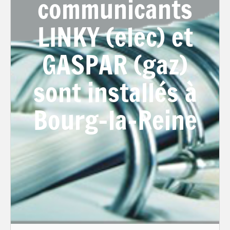
communicants
LINKY (elec) et
GASPAR (gaz)
sont installés à
Bourg-la-Reine