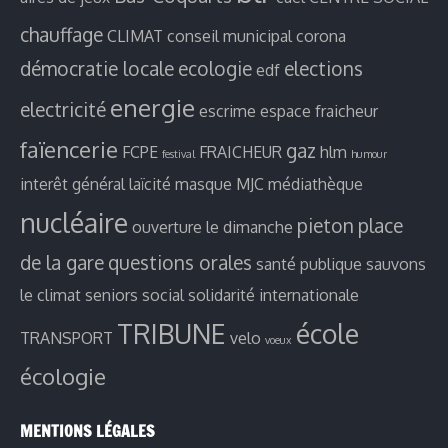
chauffage
CLIMAT
conseil municipal
corona
démocratie locale
ecologie
elections
edf
energie
electricité
escrime
espace fraicheur
faïencerie
gaz
FCPE
FRAICHEUR
hlm
festival
humour
interêt général
laïcité
masque
MJC
médiathèque
nucléaire
pieton
place
ouverture le dimanche
de la gare
questions orales
santé publique
sauvons
le climat
seniors
social
solidarité internationale
TRIBUNE
école
TRANSPORT
velo
voeux
écologie
MENTIONS LÉGALES