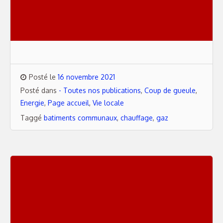
Posté le
16 novembre 2021
Posté dans
- Toutes nos publications
,
Coup de gueule
,
Energie
,
Page accueil
,
Vie locale
Taggé
batiments communaux
,
chauffage
,
gaz