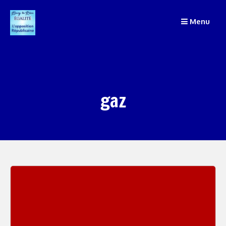
Passer
Menu
au
contenu
gaz