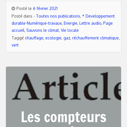
Posté le
6 février 2021
Posté dans
- Toutes nos publications
,
* Developpement
durable-Numérique-travaux
,
Energie
,
Lettre audio
,
Page
accueil
,
Sauvons le climat
,
Vie locale
Taggé
chauffage
,
ecologie
,
gaz
,
réchauffement climatique
,
vert
Les compteurs