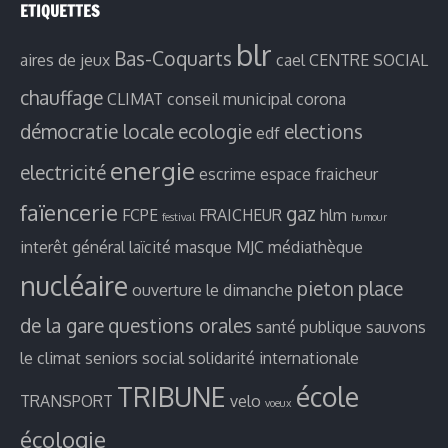
ETIQUETTES
blr
Bas-Coquarts
aires de jeux
cael
CENTRE SOCIAL
chauffage
CLIMAT
conseil municipal
corona
démocratie locale
ecologie
elections
edf
energie
electricité
escrime
espace fraicheur
faïencerie
gaz
FCPE
FRAICHEUR
hlm
festival
humour
interêt général
laïcité
masque
MJC
médiathèque
nucléaire
pieton
place
ouverture le dimanche
de la gare
questions orales
santé publique
sauvons
le climat
seniors
social
solidarité internationale
TRIBUNE
école
TRANSPORT
velo
voeux
écologie