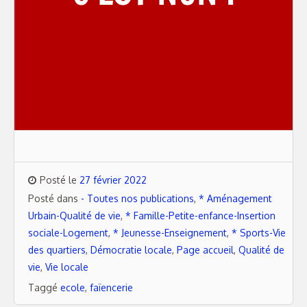
Posté le
27 février 2022
Posté dans
- Toutes nos publications
,
* Aménagement
Urbain-Qualité de vie
,
* Famille-Petite-enfance-Insertion
sociale-Logement
,
* Jeunesse-Enseignement
,
* Sports-Vie
des quartiers
,
Démocratie locale
,
Page accueil
,
Qualité de
vie
,
Vie locale
Taggé
ecole
,
faïencerie