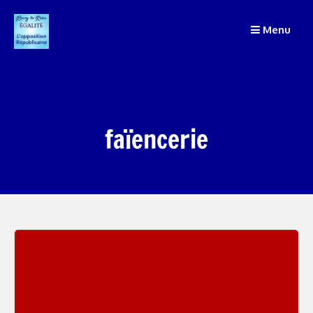
Passer
Menu
au
contenu
faïencerie