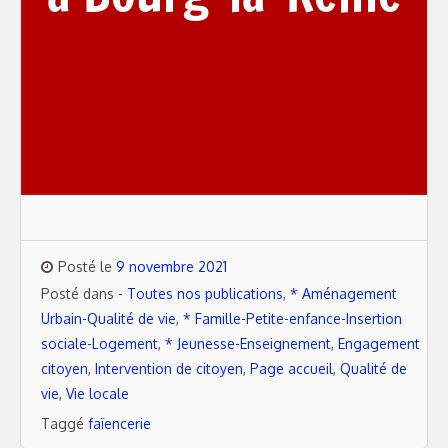
Posté le
9 novembre 2021
Posté dans
- Toutes nos publications
,
* Aménagement
Urbain-Qualité de vie
,
* Famille-Petite-enfance-Insertion
sociale-Logement
,
* Jeunesse-Enseignement
,
Engagement
citoyen
,
Intervention de citoyen
,
Page accueil
,
Qualité de
vie
,
Vie locale
Taggé
faïencerie