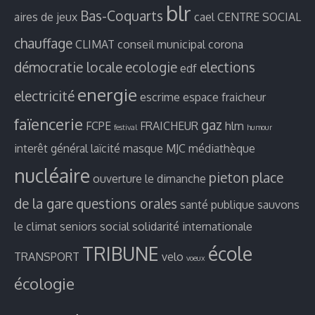
blr
Bas-Coquarts
aires de jeux
cael
CENTRE SOCIAL
chauffage
CLIMAT
conseil municipal
corona
démocratie locale
ecologie
elections
edf
energie
electricité
escrime
espace fraicheur
faïencerie
gaz
FCPE
FRAICHEUR
hlm
festival
humour
interêt général
laïcité
masque
MJC
médiathèque
nucléaire
pieton
place
ouverture le dimanche
de la gare
questions orales
santé publique
sauvons
le climat
seniors
social
solidarité internationale
TRIBUNE
école
TRANSPORT
velo
voeux
écologie