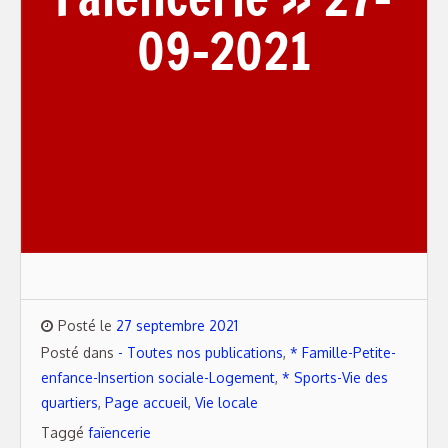
09-2021
Posté le
27 septembre 2021
Posté dans
- Toutes nos publications
,
* Famille-Petite-
enfance-Insertion sociale-Logement
,
* Sports-Vie des
quartiers
,
Page accueil
,
Vie locale
Taggé
faïencerie