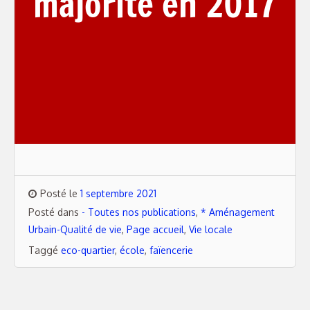
majorité en 2017
Posté le
1 septembre 2021
Posté dans
- Toutes nos publications
,
* Aménagement
Urbain-Qualité de vie
,
Page accueil
,
Vie locale
Taggé
eco-quartier
,
école
,
faïencerie