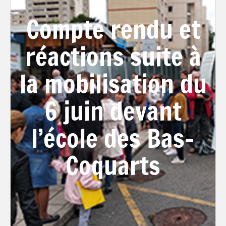
Compte rendu et
réactions suite à
la mobilisation du
6 juin devant
l’école des Bas-
Coquarts