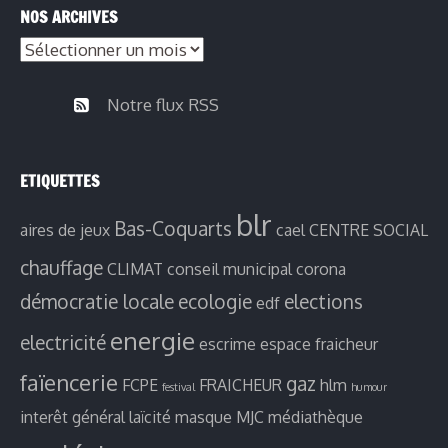
NOS ARCHIVES
par
Nos
thèmes
archives
Notre flux RSS
ETIQUETTES
blr
Bas-Coquarts
aires de jeux
cael
CENTRE SOCIAL
chauffage
CLIMAT
conseil municipal
corona
démocratie locale
ecologie
elections
edf
energie
electricité
escrime
espace fraicheur
faïencerie
gaz
FCPE
FRAICHEUR
hlm
festival
humour
interêt général
laïcité
masque
MJC
médiathèque