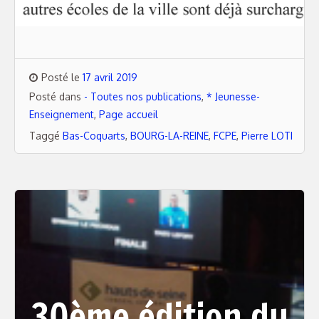
Posté le
17 avril 2019
Posté dans
- Toutes nos publications
,
* Jeunesse-
Enseignement
,
Page accueil
Taggé
Bas-Coquarts
,
BOURG-LA-REINE
,
FCPE
,
Pierre LOTI
30ème édition du