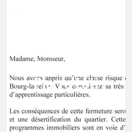
Lettre ouverte de
la FCPE des
écoles Bas-
Coquarts et
Pierre Loti