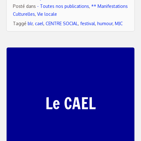
Posté dans
- Toutes nos publications
,
** Manifestations
Culturelles
,
Vie locale
Taggé
blr
,
cael
,
CENTRE SOCIAL
,
festival
,
humour
,
MJC
Le CAEL