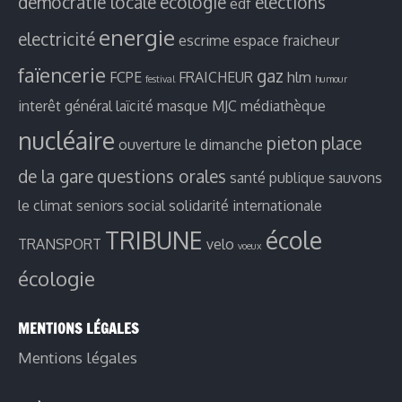
démocratie locale
ecologie
elections
edf
energie
electricité
escrime
espace fraicheur
faïencerie
gaz
FCPE
FRAICHEUR
hlm
festival
humour
interêt général
laïcité
masque
MJC
médiathèque
nucléaire
pieton
place
ouverture le dimanche
de la gare
questions orales
santé publique
sauvons
le climat
seniors
social
solidarité internationale
TRIBUNE
école
TRANSPORT
velo
voeux
écologie
MENTIONS LÉGALES
Mentions légales