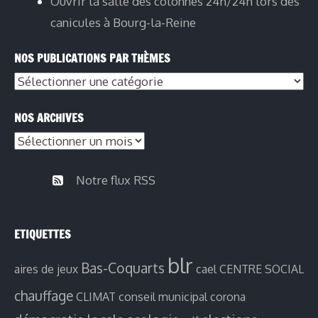
Ouvrir la salle des colonnes 24h/24h lors des
canicules à Bourg-la-Reine
NOS PUBLICATIONS PAR THÈMES
Nos
publications
NOS ARCHIVES
par
Nos
thèmes
archives
Notre flux RSS
ETIQUETTES
blr
Bas-Coquarts
aires de jeux
cael
CENTRE SOCIAL
chauffage
CLIMAT
conseil municipal
corona