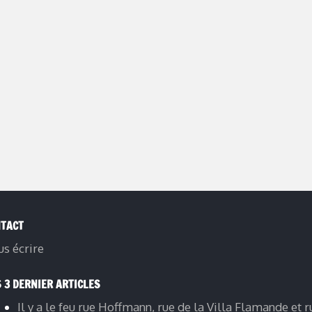
TACT
s écrire
 3 DERNIER ARTICLES
Il y a le feu rue Hoffmann, rue de la Villa Flamande et r