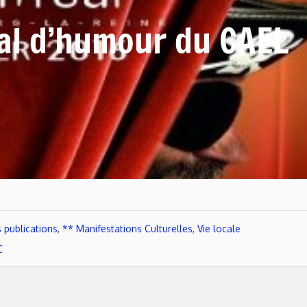
al d’humour du CAEL
 publications
,
** Manifestations Culturelles
,
Vie locale
C