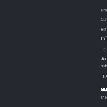
air
CL
edf
fa
laïc
di
pub
TR
MEN
Men