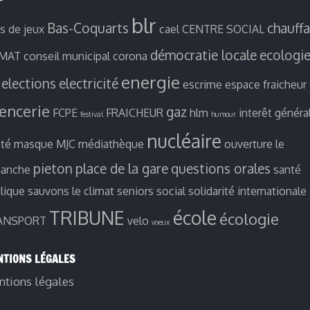
blr
Bas-Coquarts
chauff
es de jeux
cael
CENTRE SOCIAL
démocratie locale
ecologi
IMAT
conseil municipal
corona
energie
elections
electricité
escrime
espace fraicheur
ïencerie
gaz
FCPE
FRAICHEUR
hlm
interêt généra
festival
humour
nucléaire
ité
masque
MJC
médiathèque
ouverture le
pieton
place de la gare
questions orales
manche
santé
lique
sauvons le climat
seniors
social
solidarité internationale
TRIBUNE
école
écologie
ANSPORT
velo
voeux
TIONS LÉGALES
tions légales