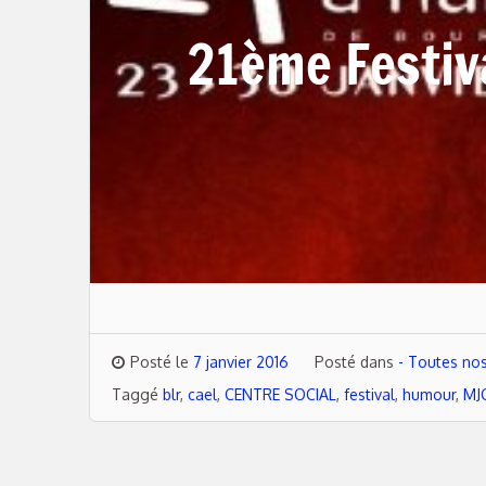
21ème Festiv
Posté le
7 janvier 2016
Posté dans
- Toutes nos
Taggé
blr
,
cael
,
CENTRE SOCIAL
,
festival
,
humour
,
MJ