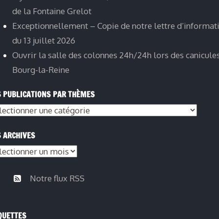
de la Fontaine Grelot
Exceptionnellement – Copie de notre lettre d’informat
du 13 juillet 2026
Ouvrir la salle des colonnes 24h/24h lors des canicule
Bourg-la-Reine
 PUBLICATIONS PAR THÈMES
s
lications
 ARCHIVES
s
èmes
hives
Notre flux RSS
QUETTES