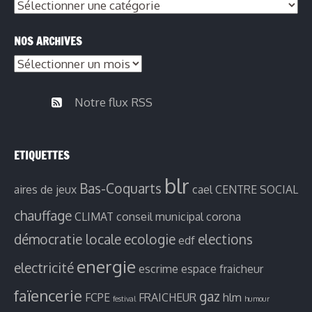
Nos
publications
NOS ARCHIVES
par
Nos
thèmes
archives
Notre flux RSS
ETIQUETTES
blr
Bas-Coquarts
aires de jeux
cael
CENTRE SOCIAL
chauffage
CLIMAT
conseil municipal
corona
démocratie locale
ecologie
elections
edf
energie
electricité
escrime
espace fraicheur
faïencerie
gaz
FCPE
FRAICHEUR
hlm
festival
humour