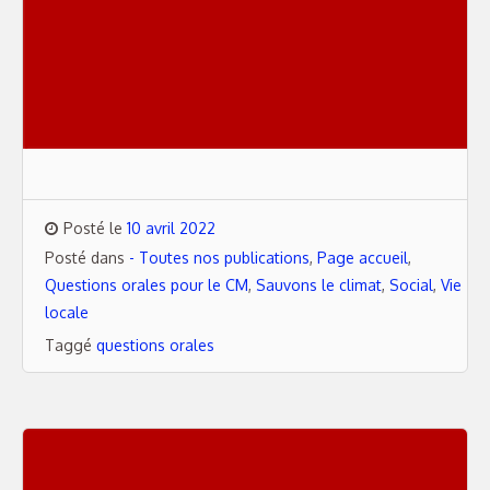
Posté le
10 avril 2022
Posté dans
- Toutes nos publications
,
Page accueil
,
Questions orales pour le CM
,
Sauvons le climat
,
Social
,
Vie
locale
Taggé
questions orales