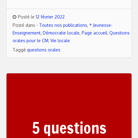
Posté le
12 février 2022
Posté dans
- Toutes nos publications
,
* Jeunesse-
Enseignement
,
Démocratie locale
,
Page accueil
,
Questions
orales pour le CM
,
Vie locale
Taggé
questions orales
5 questions