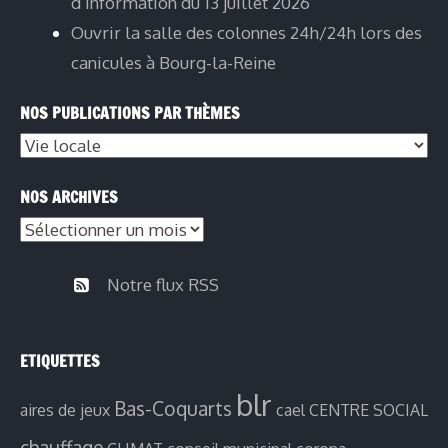
d’information du 13 juillet 2026
Ouvrir la salle des colonnes 24h/24h lors des
canicules à Bourg-la-Reine
NOS PUBLICATIONS PAR THÈMES
Nos
publications
NOS ARCHIVES
par
Nos
thèmes
archives
Notre flux RSS
ETIQUETTES
blr
Bas-Coquarts
aires de jeux
cael
CENTRE SOCIAL
chauffage