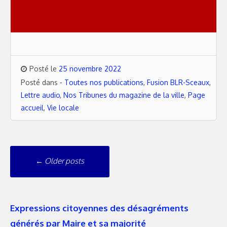
Posté le
25 novembre 2022
Posté dans
- Toutes nos publications
,
Fusion BLR-Sceaux
,
Lettre audio
,
Nos Tribunes du magazine de la ville
,
Page
accueil
,
Vie locale
Navigation
←
Older posts
messages
Expressions citoyennes des désagréments
générés par Maire et sa majorité