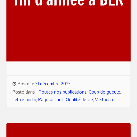
Posté le
31 décembre 2023
Posté dans
- Toutes nos publications
,
Coup de gueule
,
Lettre audio
,
Page accueil
,
Qualité de vie
,
Vie locale