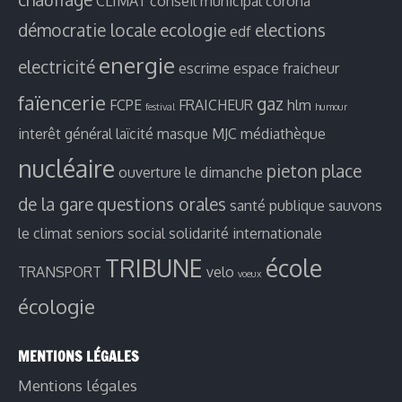
CLIMAT
conseil municipal
corona
démocratie locale
ecologie
elections
edf
energie
electricité
escrime
espace fraicheur
faïencerie
gaz
FCPE
FRAICHEUR
hlm
festival
humour
interêt général
laïcité
masque
MJC
médiathèque
nucléaire
pieton
place
ouverture le dimanche
de la gare
questions orales
santé publique
sauvons
le climat
seniors
social
solidarité internationale
TRIBUNE
école
TRANSPORT
velo
voeux
écologie
MENTIONS LÉGALES
Mentions légales