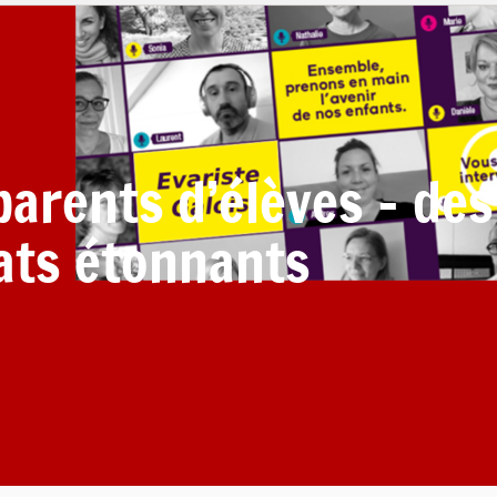
parents d’élèves – des
ats étonnants