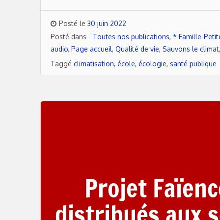
Posté le
30 juin 2022
Posté dans
- Toutes nos publications
,
* Famille-Peti
audio
,
Page accueil
,
Qualité de vie
,
Sauvons le climat
Taggé
climatisation
,
école
,
écologie
,
santé publique
Projet Faïenc
distribués aux s