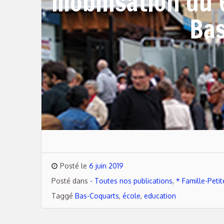
mobilisation du 
Ba
Posté le
6 juin 2019
Posté dans
- Toutes nos publications
,
* Famille-Peti
Taggé
Bas-Coquarts
,
école
,
education