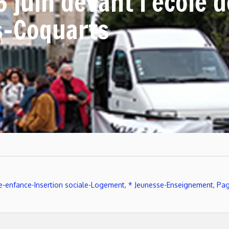
6 juin devant l’école 
s-Coquarts
te-enfance-Insertion sociale-Logement
,
* Jeunesse-Enseignement
,
Pag