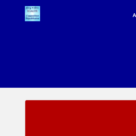
Passer
au
A
contenu