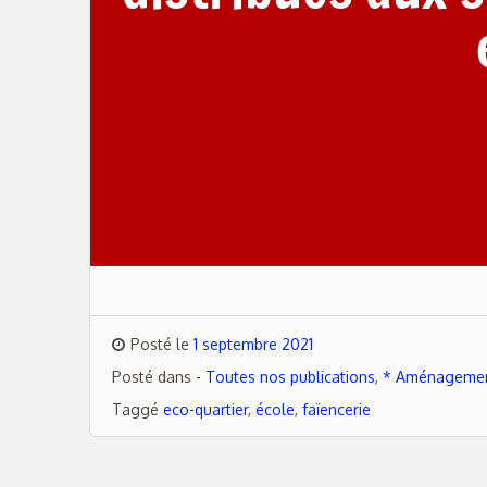
Posté le
1 septembre 2021
Posté dans
- Toutes nos publications
,
* Aménagement
Taggé
eco-quartier
,
école
,
faïencerie