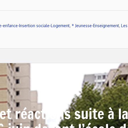
te-enfance-Insertion sociale-Logement
,
* Jeunesse-Enseignement
,
Les
t réactions suite à l