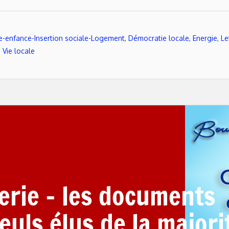
te-enfance-Insertion sociale-Logement
,
Démocratie locale
,
Energie
,
Le
,
Vie locale
erie – les documents
euls élus de la majori