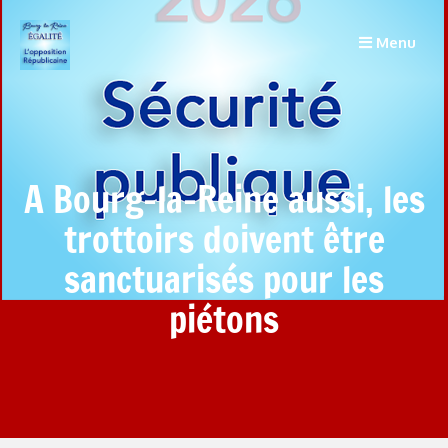
Menu
A Bourg-la-Reine aussi, les
trottoirs doivent être
sanctuarisés pour les
piétons