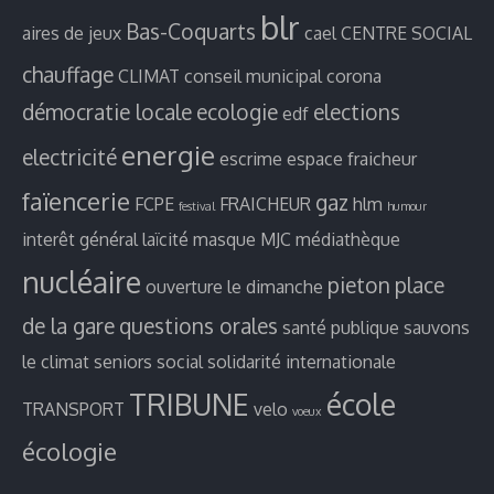
blr
Bas-Coquarts
aires de jeux
cael
CENTRE SOCIAL
chauffage
CLIMAT
conseil municipal
corona
démocratie locale
ecologie
elections
edf
energie
electricité
escrime
espace fraicheur
faïencerie
gaz
FCPE
FRAICHEUR
hlm
festival
humour
interêt général
laïcité
masque
MJC
médiathèque
nucléaire
pieton
place
ouverture le dimanche
de la gare
questions orales
santé publique
sauvons
le climat
seniors
social
solidarité internationale
TRIBUNE
école
TRANSPORT
velo
voeux
écologie