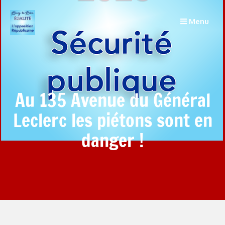
Menu
Au 135 Avenue du Général
Leclerc les piétons sont en
danger !