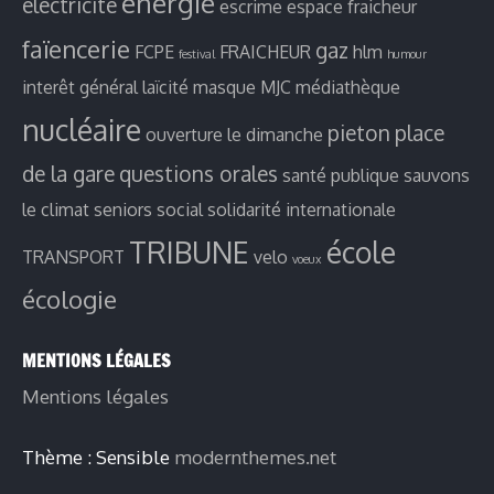
energie
electricité
escrime
espace fraicheur
faïencerie
gaz
FCPE
FRAICHEUR
hlm
festival
humour
interêt général
laïcité
masque
MJC
médiathèque
nucléaire
pieton
place
ouverture le dimanche
de la gare
questions orales
santé publique
sauvons
le climat
seniors
social
solidarité internationale
TRIBUNE
école
TRANSPORT
velo
voeux
écologie
MENTIONS LÉGALES
Mentions légales
Thème : Sensible
modernthemes.net