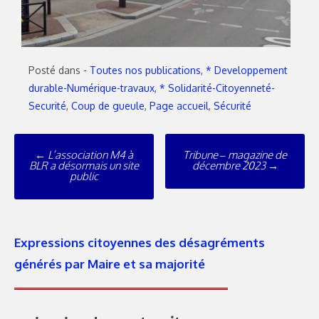
Posté dans
- Toutes nos publications
,
* Developpement
durable-Numérique-travaux
,
* Solidarité-Citoyenneté-
Securité
,
Coup de gueule
,
Page accueil
,
Sécurité
←
L’association M4 à
Tribune – magazine de
BLR a désormais un site
décembre 2023
→
public
Expressions citoyennes des désagréments
générés par Maire et sa majorité