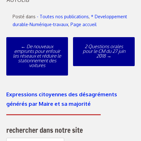
Posté dans
- Toutes nos publications
,
* Developpement
durable-Numérique-travaux
,
Page accueil
Poste
←
De nouveaux
2 Questions orales
navigation
emprunts pour enfouir
pour le CM du 27 juin
les réseaux et réduire le
2018
→
stationnement des
voitures
Expressions citoyennes des désagréments
générés par Maire et sa majorité
rechercher dans notre site