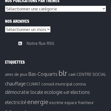
NOS PUBLICATIONS PAR THÈMES
Nos
publications
NOS ARCHIVES
par
Nos
thèmes
archives
Notre flux RSS
ETIQUETTES
blr
Bas-Coquarts
aires de jeux
cael
CENTRE SOCIAL
chauffage
CLIMAT
conseil municipal
corona
démocratie locale
ecologie
elections
edf
energie
electricité
escrime
espace fraicheur