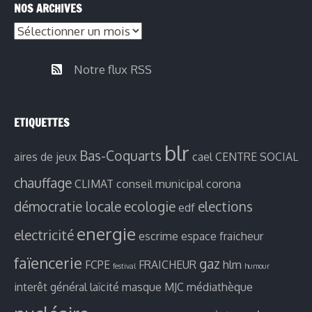
NOS ARCHIVES
Notre flux RSS
ETIQUETTES
blr
Bas-Coquarts
aires de jeux
cael
CENTRE SOCIAL
chauffage
CLIMAT
conseil municipal
corona
démocratie locale
ecologie
elections
edf
energie
electricité
escrime
espace fraicheur
faïencerie
gaz
FCPE
FRAICHEUR
hlm
festival
humour
interêt général
laïcité
masque
MJC
médiathèque