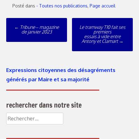
Posté dans
- Toutes nos publications
,
Page accueil
←
Tribune – magazine
Le tramway T10 fait ses
de janvier 2023
premiers
essais à vide entre
Antony et Clamart
→
Expressions citoyennes des désagréments
générés par Maire et sa majorité
rechercher dans notre site