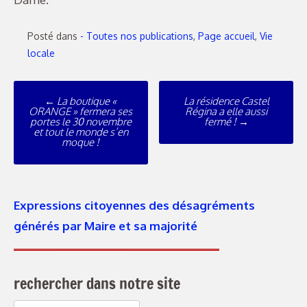
Posté dans
- Toutes nos publications
,
Page accueil
,
Vie
locale
Poste
←
La boutique «
La résidence Castel
navigation
ORANGE » fermera ses
Régina a elle aussi
portes le 30 novembre
fermé !
→
et tout le monde s’en
moque !
Expressions citoyennes des désagréments
générés par Maire et sa majorité
rechercher dans notre site