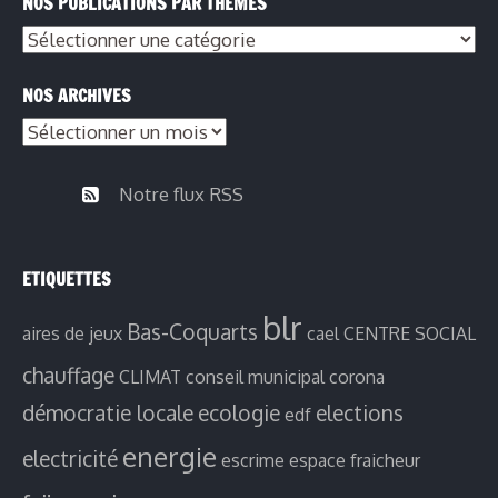
NOS PUBLICATIONS PAR THÈMES
Nos
publications
NOS ARCHIVES
par
Nos
thèmes
archives
Notre flux RSS
ETIQUETTES
blr
Bas-Coquarts
aires de jeux
cael
CENTRE SOCIAL
chauffage
CLIMAT
conseil municipal
corona
démocratie locale
ecologie
elections
edf
energie
electricité
escrime
espace fraicheur