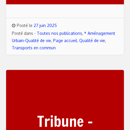
Posté le
27 juin 2025
Posté dans
- Toutes nos publications
,
* Aménagement
Urbain-Qualité de vie
,
Page accueil
,
Qualité de vie
,
Transports en commun
Tribune –