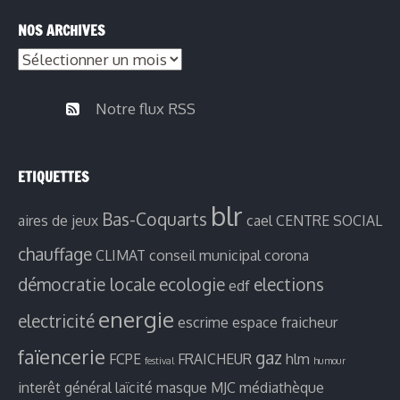
publications
NOS ARCHIVES
par
Nos
thèmes
archives
Notre flux RSS
ETIQUETTES
blr
Bas-Coquarts
aires de jeux
cael
CENTRE SOCIAL
chauffage
CLIMAT
conseil municipal
corona
démocratie locale
ecologie
elections
edf
energie
electricité
escrime
espace fraicheur
faïencerie
gaz
FCPE
FRAICHEUR
hlm
festival
humour
interêt général
laïcité
masque
MJC
médiathèque