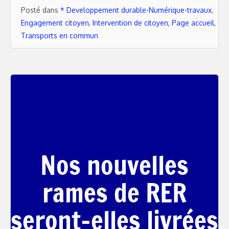
Posté dans
* Developpement durable-Numérique-travaux
,
Engagement citoyen
,
Intervention de citoyen
,
Page accueil
,
Transports en commun
Nos nouvelles
rames de RER
seront-elles livrées