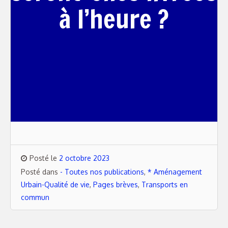
à l’heure ?
Posté le
2 octobre 2023
Posté dans
- Toutes nos publications
,
* Aménagement
Urbain-Qualité de vie
,
Pages brèves
,
Transports en
commun