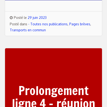
Posté le
29 juin 2023
Posté dans
- Toutes nos publications
,
Pages brèves
,
Transports en commun
Prolongement
ligne 4 – réunion