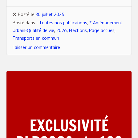
Posté le
30 juillet 2025
Posté dans
- Toutes nos publications
,
* Aménagement
Urbain-Qualité de vie
,
2026
,
Elections
,
Page accueil
,
Transports en commun
Laisser un commentaire
EXCLUSIVITÉ