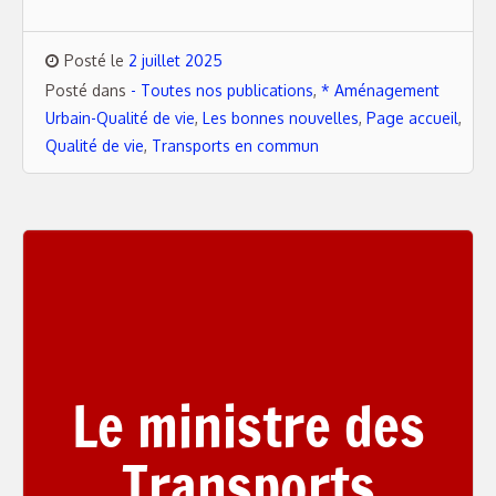
Posté le
2 juillet 2025
Posté dans
- Toutes nos publications
,
* Aménagement
Urbain-Qualité de vie
,
Les bonnes nouvelles
,
Page accueil
,
Qualité de vie
,
Transports en commun
Le ministre des
Transports