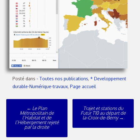
Posté dans
- Toutes nos publications
,
* Developpement
durable-Numérique-travaux
,
Page accueil
←
Le Plan
Trajet et stations du
Métropolitain de
Futur T10 au départ de
l’Habitat et de
la-Croix-de-Berny
→
l’Hébergement rejeté
par la droite