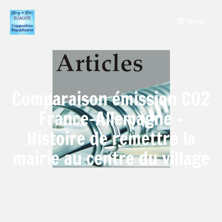
Menu
Comparaison émission CO2
France-Allemagne –
Histoire de remettre la
mairie au centre du village