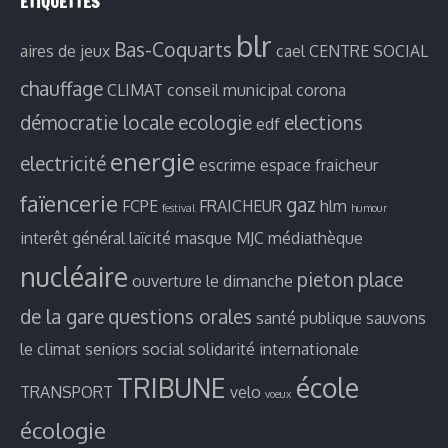
ETIQUETTES
blr
Bas-Coquarts
aires de jeux
cael
CENTRE SOCIAL
chauffage
CLIMAT
conseil municipal
corona
démocratie locale
ecologie
elections
edf
energie
electricité
escrime
espace fraicheur
faïencerie
gaz
FCPE
FRAICHEUR
hlm
festival
humour
interêt général
laïcité
masque
MJC
médiathèque
nucléaire
pieton
place
ouverture le dimanche
de la gare
questions orales
santé publique
sauvons
le climat
seniors
social
solidarité internationale
TRIBUNE
école
TRANSPORT
velo
voeux
écologie