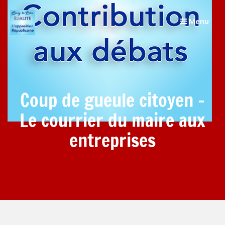
Menu
Coup de gueule citoyen –
Le courrier du maire aux
entreprises