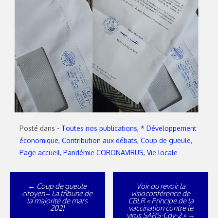
Posté dans
- Toutes nos publications
,
* Développement
économique
,
Contribution aux débats
,
Coup de gueule
,
Page accueil
,
Pandémie CORONAVIRUS
,
Vie locale
←
Coup de gueule
Voir ou revoir la
citoyen – La tribune de
visioconférence de
la majorité de mars
CBLR « Principe de la
2021
vaccination contre le
virus SARS-Cov-2 »
→