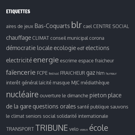
ETIQUETTES
blr
Bas-Coquarts
aires de jeux
cael
CENTRE SOCIAL
chauffage
CLIMAT
conseil municipal
corona
démocratie locale
ecologie
elections
edf
energie
electricité
escrime
espace fraicheur
faïencerie
gaz
FCPE
FRAICHEUR
hlm
festival
humour
interêt général
laïcité
masque
MJC
médiathèque
nucléaire
pieton
place
ouverture le dimanche
de la gare
questions orales
santé publique
sauvons
le climat
seniors
social
solidarité internationale
TRIBUNE
école
TRANSPORT
velo
voeux