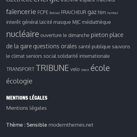
faïencerie
gaz
FCPE
FRAICHEUR
hlm
festival
humour
interêt général
laïcité
masque
MJC
médiathèque
nucléaire
pieton
place
ouverture le dimanche
de la gare
questions orales
santé publique
sauvons
le climat
seniors
social
solidarité internationale
TRIBUNE
école
TRANSPORT
velo
voeux
écologie
MENTIONS LÉGALES
Mentions légales
Thème : Sensible
modernthemes.net