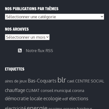
NOS PUBLICATIONS PAR THÈMES
NOS ARCHIVES
Notre flux RSS
ETIQUETTES
blr
Bas-Coquarts
aires de jeux
cael
CENTRE SOCIAL
chauffage
CLIMAT
conseil municipal
corona
démocratie locale
ecologie
elections
edf
energie
electricité
escrime
espace fraicheur