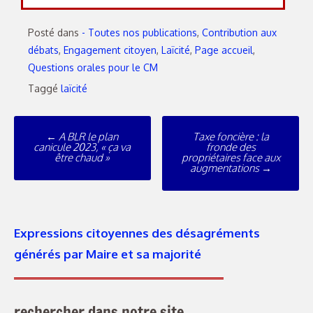
Posté dans
- Toutes nos publications
,
Contribution aux
débats
,
Engagement citoyen
,
Laïcité
,
Page accueil
,
Questions orales pour le CM
Taggé
laïcité
←
A BLR le plan
Taxe foncière : la
canicule 2023, « ça va
fronde des
être chaud »
propriétaires face aux
augmentations
→
Expressions citoyennes des désagréments
générés par Maire et sa majorité
rechercher dans notre site