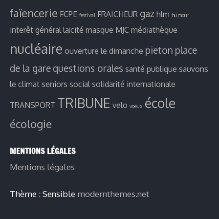
faïencerie
gaz
FCPE
FRAICHEUR
hlm
festival
humour
interêt général
laïcité
masque
MJC
médiathèque
nucléaire
pieton
place
ouverture le dimanche
de la gare
questions orales
santé publique
sauvons
le climat
seniors
social
solidarité internationale
TRIBUNE
école
TRANSPORT
velo
voeux
écologie
MENTIONS LÉGALES
Mentions légales
Thème : Sensible
modernthemes.net