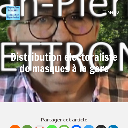
Menu
Distribution électoraliste
de masques à la gare
Partager cet article