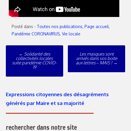
Posté dans
- Toutes nos publications
,
Page accueil
,
Pandémie CORONAVIRUS
,
Vie locale
←
Solidarité des
Les masques sont
collectivités locales
arrivés dans vos boite
suite pandémie COVID-
aux lettres – MAIS !
→
19
Expressions citoyennes des désagréments
générés par Maire et sa majorité
rechercher dans notre site