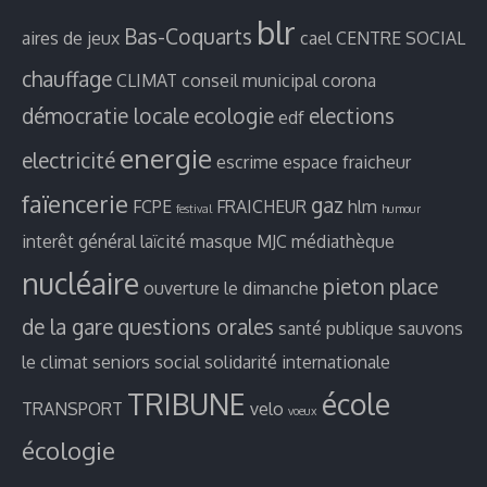
blr
Bas-Coquarts
aires de jeux
cael
CENTRE SOCIAL
chauffage
CLIMAT
conseil municipal
corona
démocratie locale
ecologie
elections
edf
energie
electricité
escrime
espace fraicheur
faïencerie
gaz
FCPE
FRAICHEUR
hlm
festival
humour
interêt général
laïcité
masque
MJC
médiathèque
nucléaire
pieton
place
ouverture le dimanche
de la gare
questions orales
santé publique
sauvons
le climat
seniors
social
solidarité internationale
TRIBUNE
école
TRANSPORT
velo
voeux
écologie