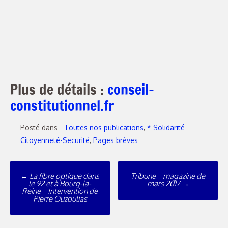
Plus de détails :
conseil-
constitutionnel.fr
Posté dans
- Toutes nos publications
,
* Solidarité-
Citoyenneté-Securité
,
Pages brèves
Poste
←
La fibre optique dans
Tribune – magazine de
navigation
le 92 et à Bourg-la-
mars 2017
→
Reine – Intervention de
Pierre Ouzoulias