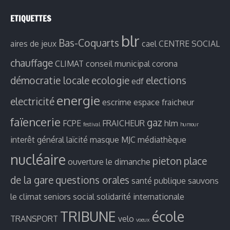
ETIQUETTES
blr
Bas-Coquarts
aires de jeux
cael
CENTRE SOCIAL
chauffage
CLIMAT
conseil municipal
corona
démocratie locale
ecologie
elections
edf
energie
electricité
escrime
espace fraicheur
faïencerie
gaz
FCPE
FRAICHEUR
hlm
festival
humour
interêt général
laïcité
masque
MJC
médiathèque
nucléaire
pieton
place
ouverture le dimanche
de la gare
questions orales
santé publique
sauvons
le climat
seniors
social
solidarité internationale
TRIBUNE
école
TRANSPORT
velo
voeux