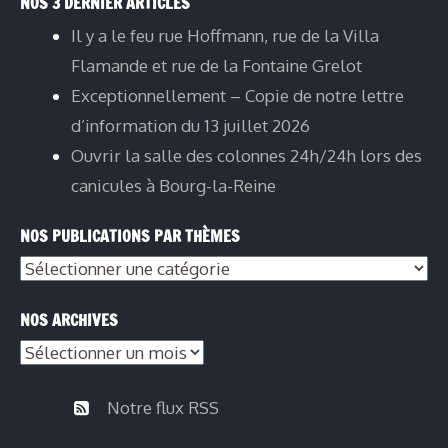
NOS 3 DERNIER ARTICLES
Il y a le feu rue Hoffmann, rue de la Villa
Flamande et rue de la Fontaine Grelot
Exceptionnellement – Copie de notre lettre
d’information du 13 juillet 2026
Ouvrir la salle des colonnes 24h/24h lors des
canicules à Bourg-la-Reine
NOS PUBLICATIONS PAR THÈMES
Nos
publications
NOS ARCHIVES
par
Nos
thèmes
archives
Notre flux RSS