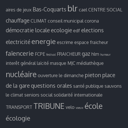
blr
Bas-Coquarts
aires de jeux
cael
CENTRE SOCIAL
chauffage
CLIMAT
conseil municipal
corona
démocratie locale
ecologie
elections
edf
energie
electricité
escrime
espace fraicheur
faïencerie
gaz
FCPE
FRAICHEUR
hlm
festival
humour
interêt général
laïcité
masque
MJC
médiathèque
nucléaire
pieton
place
ouverture le dimanche
de la gare
questions orales
santé publique
sauvons
le climat
seniors
social
solidarité internationale
TRIBUNE
école
TRANSPORT
velo
voeux
écologie