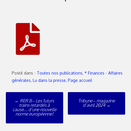
Posté dans
- Toutes nos publications
,
* Finances - Affaires
générales
,
Lu dans la presse
,
Page accueil
←
RER B – Les futurs
Tribune – magazine
trains retardés à
d’avril 2024
→
cause… d’une nouvelle
norme européenne!