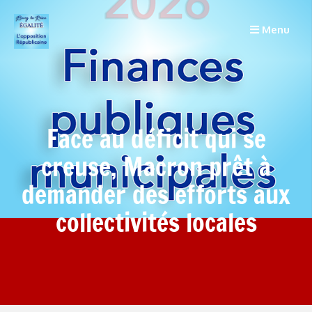
Menu
Face au déficit qui se
creuse, Macron prêt à
demander des efforts aux
collectivités locales