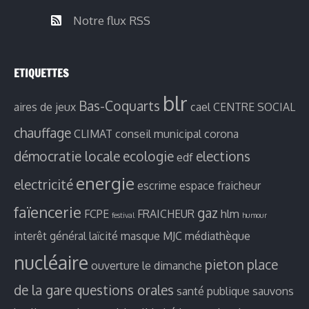
Notre flux RSS
ETIQUETTES
blr
Bas-Coquarts
aires de jeux
cael
CENTRE SOCIAL
chauffage
CLIMAT
conseil municipal
corona
démocratie locale
ecologie
elections
edf
energie
electricité
escrime
espace fraicheur
faïencerie
gaz
FCPE
FRAICHEUR
hlm
festival
humour
interêt général
laïcité
masque
MJC
médiathèque
nucléaire
pieton
place
ouverture le dimanche
de la gare
questions orales
santé publique
sauvons