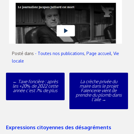
Posté dans
- Toutes nos publications
,
Page accueil
,
Vie
locale
←
Taxe foncière : après
La crèche privée du
les +20% de 2022 cette
maire dans le projet
année c’est 7% de plus
Faïencerie vient de
prendre du plomb dans
l’aile
→
Expressions citoyennes des désagréments