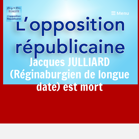
Menu
Jacques JULLIARD
(Réginaburgien de longue
date) est mort