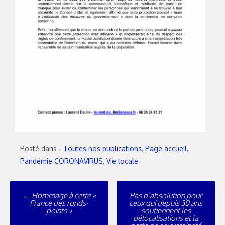
Posté dans
- Toutes nos publications
,
Page accueil
,
Pandémie CORONAVIRUS
,
Vie locale
←
Hommage à cette «
Pas d’absolution pour
France des ronds-
ceux qui depuis 30 ans
points »
soutiennent les
délocalisations et la