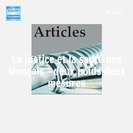
Menu
La justice et la santé des
français – deux poids deux
mesures