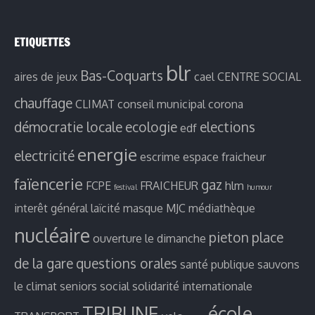
ETIQUETTES
blr
Bas-Coquarts
aires de jeux
cael
CENTRE SOCIAL
chauffage
CLIMAT
conseil municipal
corona
démocratie locale
ecologie
elections
edf
energie
electricité
escrime
espace fraicheur
faïencerie
gaz
FCPE
FRAICHEUR
hlm
festival
humour
interêt général
laïcité
masque
MJC
médiathèque
nucléaire
pieton
place
ouverture le dimanche
de la gare
questions orales
santé publique
sauvons
le climat
seniors
social
solidarité internationale
TRIBUNE
école