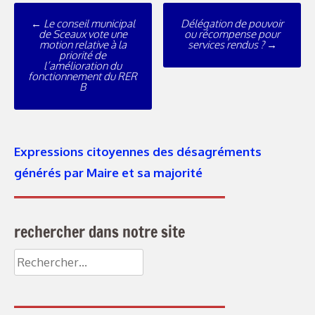
←
Le conseil municipal
Délégation de pouvoir
de Sceaux vote une
ou récompense pour
motion relative à la
services rendus ?
→
priorité de
l’amélioration du
fonctionnement du RER
B
Expressions citoyennes des désagréments
générés par Maire et sa majorité
rechercher dans notre site