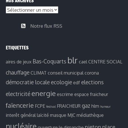
NOS ARCHIVES
Notre flux RSS
ETIQUETTES
blr
Bas-Coquarts
aires de jeux
cael
CENTRE SOCIAL
chauffage
CLIMAT
conseil municipal
corona
démocratie locale
ecologie
elections
edf
energie
electricité
escrime
espace fraicheur
faïencerie
gaz
FCPE
FRAICHEUR
hlm
festival
humour
interêt général
laïcité
masque
MJC
médiathèque
nucléaire
pieton
place
ouverture le dimanche