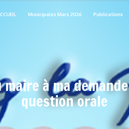
CCUEIL
Municipales Mars 2026
Publications
u maire à ma demande 
question orale