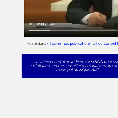
Posté dans
- Toutes nos publications
,
CR du Conseil 
←
Intervention de Jean-Pierre LETTRON pour so
installation comme conseiller municipal lors du con
municipal du 28 juin 2021