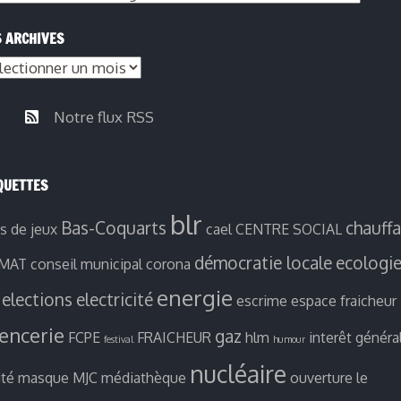
 ARCHIVES
Notre flux RSS
QUETTES
blr
Bas-Coquarts
chauff
es de jeux
cael
CENTRE SOCIAL
démocratie locale
ecologi
IMAT
conseil municipal
corona
energie
elections
electricité
escrime
espace fraicheur
ïencerie
gaz
FCPE
FRAICHEUR
hlm
interêt généra
festival
humour
nucléaire
ité
masque
MJC
médiathèque
ouverture le