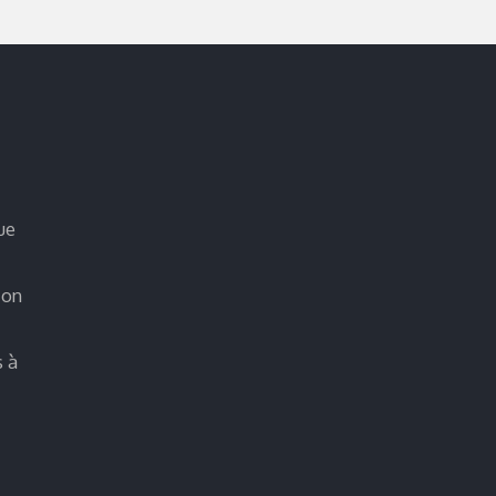
ue
ion
s à