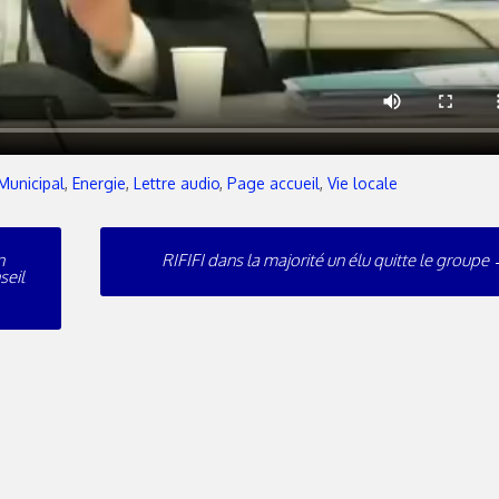
Municipal
,
Energie
,
Lettre audio
,
Page accueil
,
Vie locale
n
RIFIFI dans la majorité un élu quitte le groupe
seil