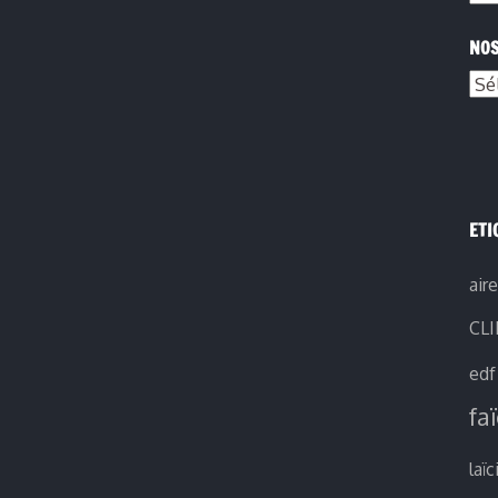
NOS
ETI
air
CL
edf
fa
laïc