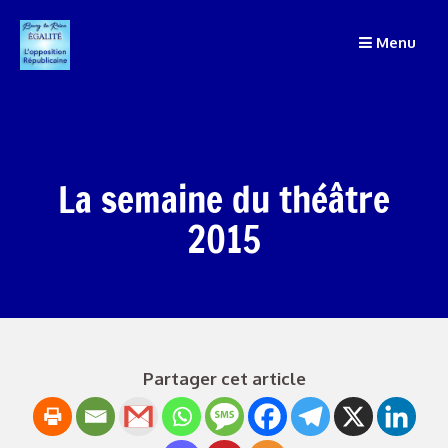
Passer
au
Menu
contenu
La semaine du théâtre
2015
Partager cet article