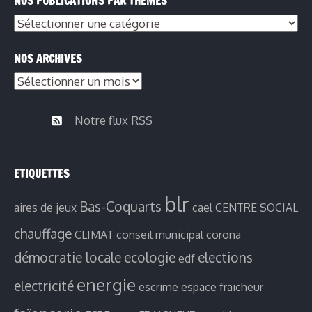
NOS PUBLICATIONS PAR THÈMES
Nos
publications
NOS ARCHIVES
par
Nos
thèmes
archives
Notre flux RSS
ETIQUETTES
blr
Bas-Coquarts
aires de jeux
cael
CENTRE SOCIAL
chauffage
CLIMAT
conseil municipal
corona
démocratie locale
ecologie
elections
edf
energie
electricité
escrime
espace fraicheur