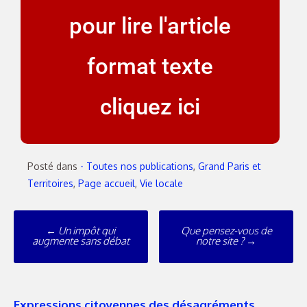
pour lire l'article
format texte
cliquez ici
Posté dans
- Toutes nos publications
,
Grand Paris et
Territoires
,
Page accueil
,
Vie locale
←
Un impôt qui
Que pensez-vous de
augmente sans débat
notre site ?
→
Expressions citoyennes des désagréments