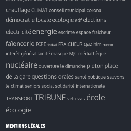
chauffage
CLIMAT
conseil municipal
corona
démocratie locale
ecologie
elections
edf
energie
electricité
escrime
espace fraicheur
faïencerie
gaz
FCPE
FRAICHEUR
hlm
festival
humour
interêt général
laïcité
masque
MJC
médiathèque
nucléaire
pieton
place
ouverture le dimanche
de la gare
questions orales
santé publique
sauvons
le climat
seniors
social
solidarité internationale
TRIBUNE
école
TRANSPORT
velo
voeux
écologie
MENTIONS LÉGALES