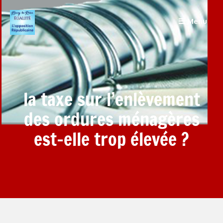
Menu
la taxe sur l’enlèvement
des ordures ménagères
est-elle trop élevée ?