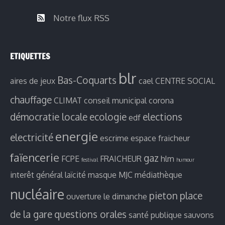
Notre flux RSS
ETIQUETTES
blr
Bas-Coquarts
aires de jeux
cael
CENTRE SOCIAL
chauffage
CLIMAT
conseil municipal
corona
démocratie locale
ecologie
elections
edf
energie
electricité
escrime
espace fraicheur
faïencerie
gaz
FCPE
FRAICHEUR
hlm
festival
humour
interêt général
laïcité
masque
MJC
médiathèque
nucléaire
pieton
place
ouverture le dimanche
de la gare
questions orales
santé publique
sauvons