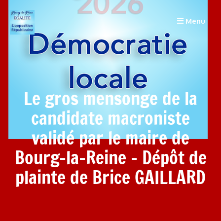
Menu
Le gros mensonge de la
candidate macroniste
validé par le maire de
Bourg-la-Reine – Dépôt de
plainte de Brice GAILLARD