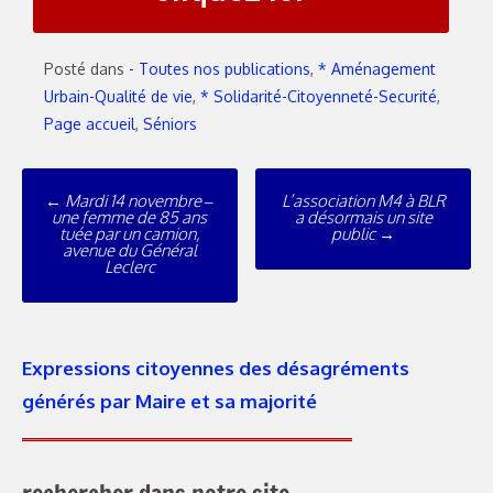
Posté dans
- Toutes nos publications
,
* Aménagement
Urbain-Qualité de vie
,
* Solidarité-Citoyenneté-Securité
,
Page accueil
,
Séniors
←
Mardi 14 novembre –
L’association M4 à BLR
une femme de 85 ans
a désormais un site
tuée par un camion,
public
→
avenue du Général
Leclerc
Expressions citoyennes des désagréments
générés par Maire et sa majorité