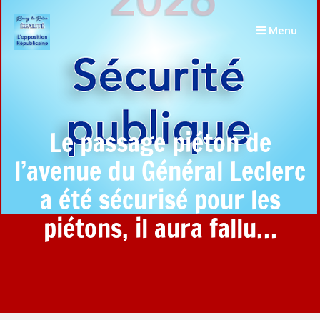
Menu
Le passage piéton de
l’avenue du Général Leclerc
a été sécurisé pour les
piétons, il aura fallu…