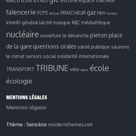
escrime
espace fraicheur
faïencerie
gaz
FCPE
FRAICHEUR
hlm
festival
humour
interêt général
laïcité
masque
MJC
médiathèque
nucléaire
pieton
place
ouverture le dimanche
de la gare
questions orales
santé publique
sauvons
le climat
seniors
social
solidarité internationale
TRIBUNE
école
TRANSPORT
velo
voeux
écologie
MENTIONS LÉGALES
Mentions légales
Thème : Sensible
modernthemes.net