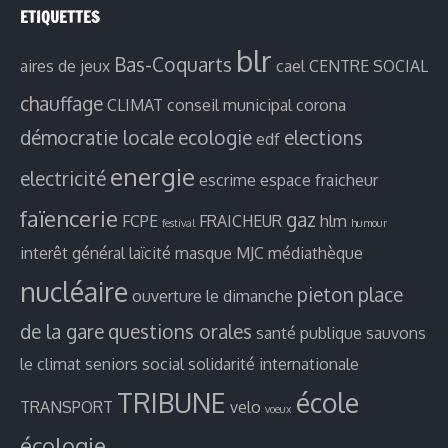
ETIQUETTES
blr
Bas-Coquarts
aires de jeux
cael
CENTRE SOCIAL
chauffage
CLIMAT
conseil municipal
corona
démocratie locale
ecologie
elections
edf
energie
electricité
escrime
espace fraicheur
faïencerie
gaz
FCPE
FRAICHEUR
hlm
festival
humour
interêt général
laïcité
masque
MJC
médiathèque
nucléaire
pieton
place
ouverture le dimanche
de la gare
questions orales
santé publique
sauvons
le climat
seniors
social
solidarité internationale
TRIBUNE
école
TRANSPORT
velo
voeux
écologie