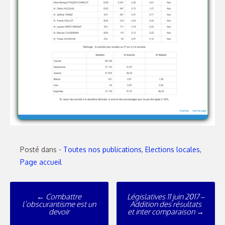
Posté dans
- Toutes nos publications
,
Elections locales
,
Page accueil
Poste
←
Combattre
Législatives 11 juin 2017 –
navigation
l’obscurantisme est un
Addition des résultats
devoir
et inter comparaison
→