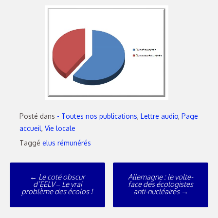
Posté dans
- Toutes nos publications
,
Lettre audio
,
Page
accueil
,
Vie locale
Taggé
elus rémunérés
←
Le coté obscur
Allemagne : le volte-
d’EELV – Le vrai
face des écologistes
problème des écolos !
anti-nucléaires
→