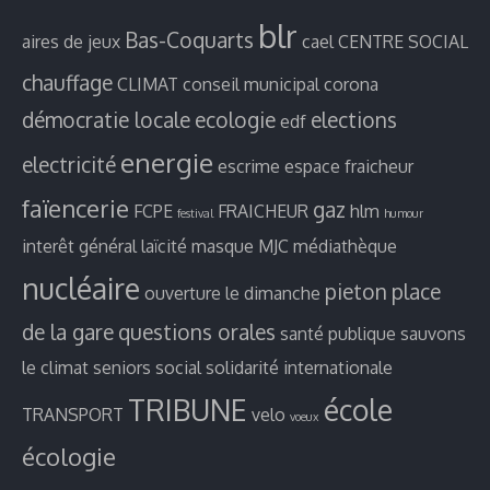
blr
Bas-Coquarts
aires de jeux
cael
CENTRE SOCIAL
chauffage
CLIMAT
conseil municipal
corona
démocratie locale
ecologie
elections
edf
energie
electricité
escrime
espace fraicheur
faïencerie
gaz
FCPE
FRAICHEUR
hlm
festival
humour
interêt général
laïcité
masque
MJC
médiathèque
nucléaire
pieton
place
ouverture le dimanche
de la gare
questions orales
santé publique
sauvons
le climat
seniors
social
solidarité internationale
TRIBUNE
école
TRANSPORT
velo
voeux
écologie