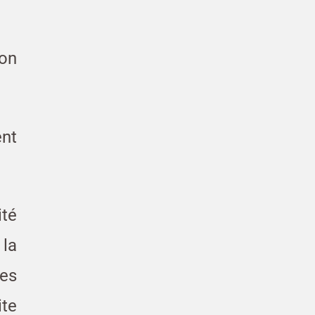
on
ent
ité
la
es
te