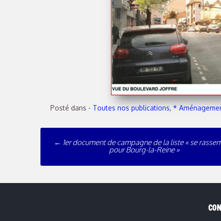
Posté dans
- Toutes nos publications
,
* Aménagement
←
1er document de campagne de la liste « se rasse
pour Bourg-la-Reine »
CON