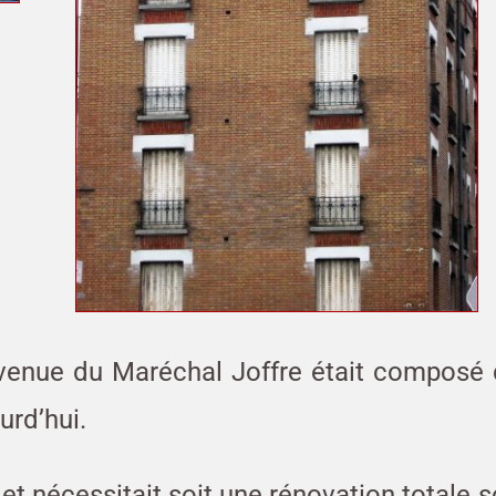
enue du Maréchal Joffre était composé 
urd’hui.
t nécessitait soit une rénovation totale s