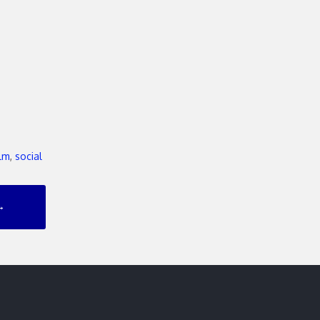
lm
,
social
→