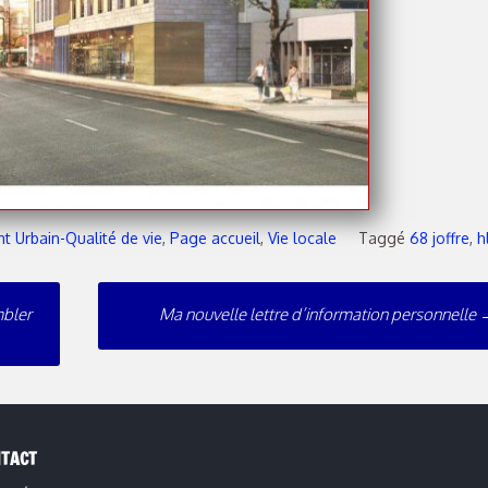
 Urbain-Qualité de vie
,
Page accueil
,
Vie locale
Taggé
68 joffre
,
h
mbler
Ma nouvelle lettre d’information personnelle
TACT