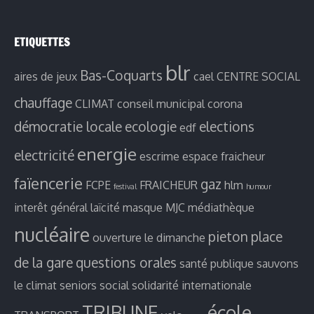
ETIQUETTES
blr
Bas-Coquarts
aires de jeux
cael
CENTRE SOCIAL
chauffage
CLIMAT
conseil municipal
corona
démocratie locale
ecologie
elections
edf
energie
electricité
escrime
espace fraicheur
faïencerie
gaz
FCPE
FRAICHEUR
hlm
festival
humour
interêt général
laïcité
masque
MJC
médiathèque
nucléaire
pieton
place
ouverture le dimanche
de la gare
questions orales
santé publique
sauvons
le climat
seniors
social
solidarité internationale
TRIBUNE
école