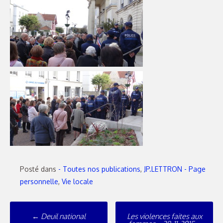
Posté dans
- Toutes nos publications
,
JP.LETTRON - Page
personnelle
,
Vie locale
Poste
←
Deuil national
Les violences faites aux