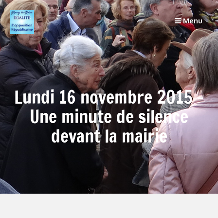
Passer
au
Menu
contenu
Lundi 16 novembre 2015 –
Une minute de silence
devant la mairie