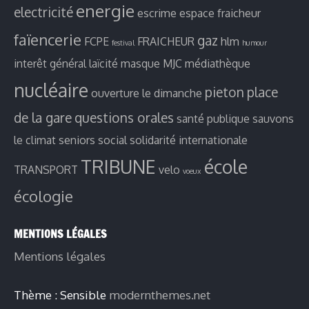
energie
electricité
escrime
espace fraicheur
faïencerie
gaz
FCPE
FRAICHEUR
hlm
festival
humour
interêt général
laïcité
masque
MJC
médiathèque
nucléaire
pieton
place
ouverture le dimanche
de la gare
questions orales
santé publique
sauvons
le climat
seniors
social
solidarité internationale
TRIBUNE
école
TRANSPORT
velo
voeux
écologie
MENTIONS LÉGALES
Mentions légales
Thème : Sensible
modernthemes.net