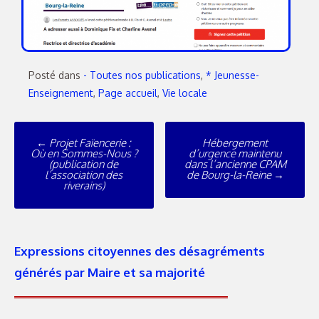
Posté dans
- Toutes nos publications
,
* Jeunesse-
Enseignement
,
Page accueil
,
Vie locale
←
Projet Faïencerie :
Hébergement
Où en Sommes-Nous ?
d’urgence maintenu
(publication de
dans l’ancienne CPAM
l’association des
de Bourg-la-Reine
→
riverains)
Expressions citoyennes des désagréments
générés par Maire et sa majorité