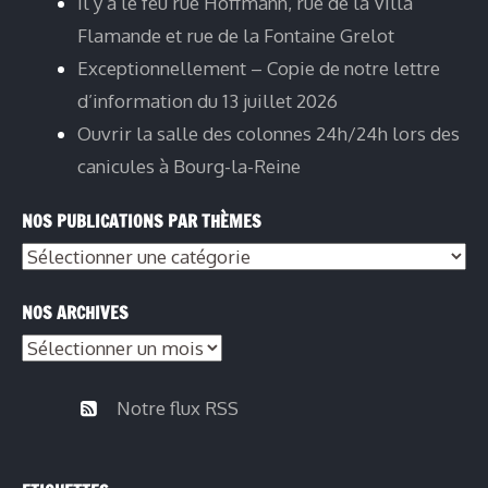
Il y a le feu rue Hoffmann, rue de la Villa
Flamande et rue de la Fontaine Grelot
Exceptionnellement – Copie de notre lettre
d’information du 13 juillet 2026
Ouvrir la salle des colonnes 24h/24h lors des
canicules à Bourg-la-Reine
NOS PUBLICATIONS PAR THÈMES
Nos
publications
NOS ARCHIVES
par
Nos
thèmes
archives
Notre flux RSS