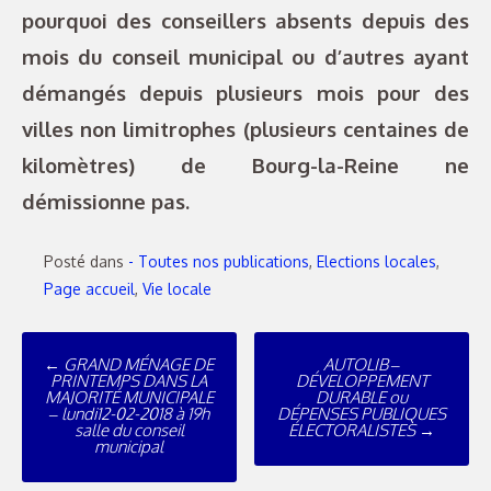
pourquoi des conseillers absents depuis des
mois du conseil municipal ou d’autres ayant
démangés depuis plusieurs mois pour des
villes non limitrophes (plusieurs centaines de
kilomètres) de Bourg-la-Reine ne
démissionne pas.
Posté dans
- Toutes nos publications
,
Elections locales
,
Page accueil
,
Vie locale
Poste
←
GRAND MÉNAGE DE
AUTOLIB –
navigation
PRINTEMPS DANS LA
DÉVELOPPEMENT
MAJORITÉ MUNICIPALE
DURABLE ou
– lundi12-02-2018 à 19h
DÉPENSES PUBLIQUES
salle du conseil
ÉLECTORALISTES
→
municipal