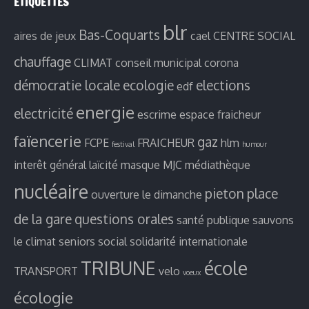
ETIQUETTES
blr
Bas-Coquarts
aires de jeux
cael
CENTRE SOCIAL
chauffage
CLIMAT
conseil municipal
corona
démocratie locale
ecologie
elections
edf
energie
electricité
escrime
espace fraicheur
faïencerie
gaz
FCPE
FRAICHEUR
hlm
festival
humour
interêt général
laïcité
masque
MJC
médiathèque
nucléaire
pieton
place
ouverture le dimanche
de la gare
questions orales
santé publique
sauvons
le climat
seniors
social
solidarité internationale
TRIBUNE
école
TRANSPORT
velo
voeux
écologie