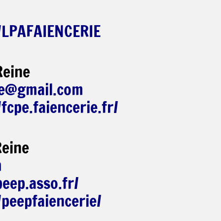
/LPAFAIENCERIE
Reine
ne@gmail.com
cpe.faiencerie.fr/
Reine
m
peep.asso.fr/
peepfaiencerie/