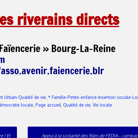
es riverains directs
 Faïencerie » Bourg-La-Reine
om
sso.avenir.faiencerie.blr
 Urbain-Qualité de vie
,
* Famille-Petite-enfance-Insertion sociale-
émocratie locale
,
Page accueil
,
Qualité de vie
,
Vie locale
e ! Et
Appui à la scolarité des filles de FEDIA – campa