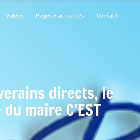
Vidéos
Pages d’actualités
Contact
verains directs, le
e du maire C’EST