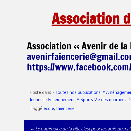
Association d
Association « Avenir de la
avenirfaiencerie@gmail.c
https://www.facebook.com/a
Posté dans
- Toutes nos publications
,
* Aménagement
Jeunesse-Enseignement
,
* Sports-Vie des quartiers
,
D
Taggé
ecole
,
faïencerie
←
Le patrimoine de la ville c’est pour les amis du mair