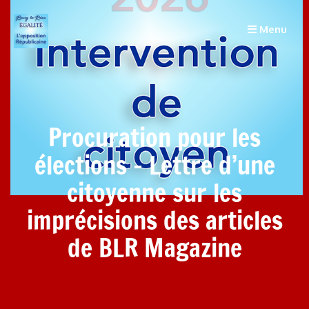
Menu
Procuration pour les
élections – Lettre d’une
citoyenne sur les
imprécisions des articles
de BLR Magazine