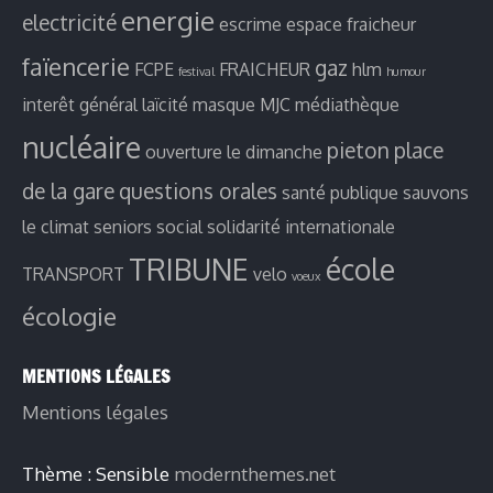
energie
electricité
escrime
espace fraicheur
faïencerie
gaz
FCPE
FRAICHEUR
hlm
festival
humour
interêt général
laïcité
masque
MJC
médiathèque
nucléaire
pieton
place
ouverture le dimanche
de la gare
questions orales
santé publique
sauvons
le climat
seniors
social
solidarité internationale
TRIBUNE
école
TRANSPORT
velo
voeux
écologie
MENTIONS LÉGALES
Mentions légales
Thème : Sensible
modernthemes.net