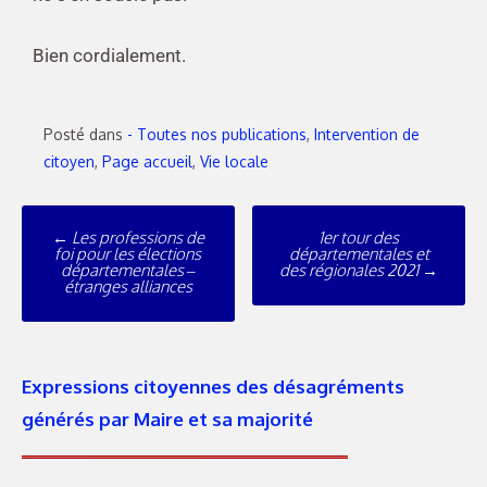
Bien cordialement.
Posté dans
- Toutes nos publications
,
Intervention de
citoyen
,
Page accueil
,
Vie locale
←
Les professions de
1er tour des
foi pour les élections
départementales et
départementales –
des régionales 2021
→
étranges alliances
Expressions citoyennes des désagréments
générés par Maire et sa majorité