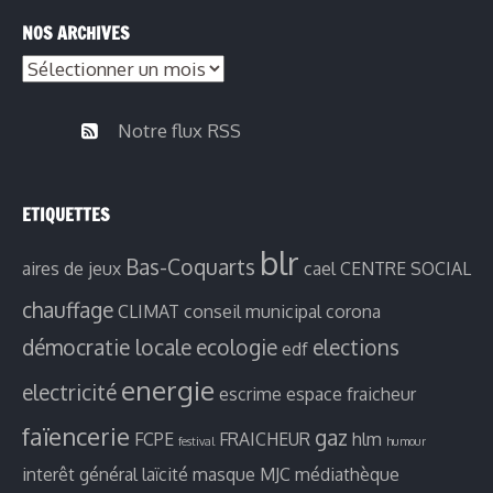
publications
NOS ARCHIVES
par
Nos
thèmes
archives
Notre flux RSS
ETIQUETTES
blr
Bas-Coquarts
aires de jeux
cael
CENTRE SOCIAL
chauffage
CLIMAT
conseil municipal
corona
démocratie locale
ecologie
elections
edf
energie
electricité
escrime
espace fraicheur
faïencerie
gaz
FCPE
FRAICHEUR
hlm
festival
humour
interêt général
laïcité
masque
MJC
médiathèque