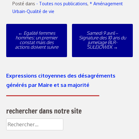
Posté dans
- Toutes nos publications
,
* Aménagement
Urbain-Qualité de vie
Poste
←
Egalité femmes
Samedi 9 avril –
navigation
hommes: un premier
Signature des 10 ans du
constat mais des
jumelage BLR-
actions doivent suivre
SULEJÓWEK
→
Expressions citoyennes des désagréments
générés par Maire et sa majorité
rechercher dans notre site
Rechercher :