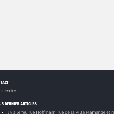
TACT
s écrire
 3 DERNIER ARTICLES
Il y a le feu rue Hoffmann, rue de la Villa Flamande et r