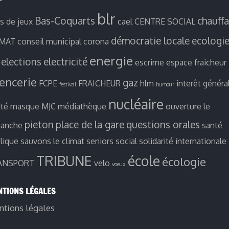
blr
Bas-Coquarts
chauff
es de jeux
cael
CENTRE SOCIAL
démocratie locale
ecologi
IMAT
conseil municipal
corona
energie
elections
electricité
escrime
espace fraicheur
ïencerie
gaz
FCPE
FRAICHEUR
hlm
interêt généra
festival
humour
nucléaire
ité
masque
MJC
médiathèque
ouverture le
pieton
place de la gare
questions orales
manche
santé
lique
sauvons le climat
seniors
social
solidarité internationale
TRIBUNE
école
écologie
ANSPORT
velo
voeux
TIONS LÉGALES
tions légales