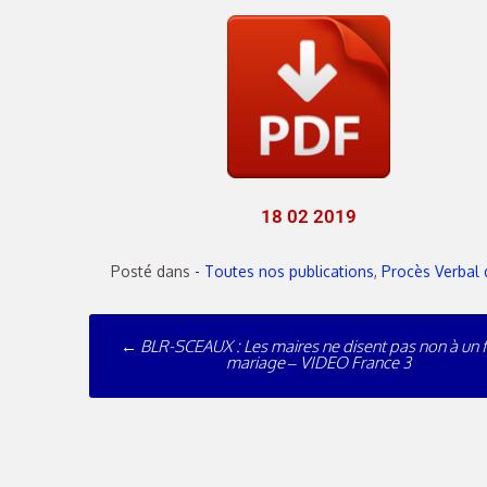
18 02 2019
Posté dans
- Toutes nos publications
,
Procès Verbal 
←
BLR-SCEAUX : Les maires ne disent pas non à un f
mariage – VIDEO France 3