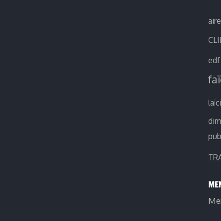
air
CL
edf
fa
laïc
di
pub
TR
MEN
Men