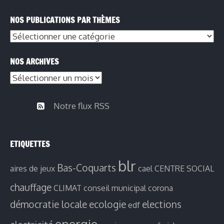
NOS PUBLICATIONS PAR THÈMES
Nos
publications
NOS ARCHIVES
par
Nos
thèmes
archives
Notre flux RSS
ETIQUETTES
blr
Bas-Coquarts
aires de jeux
cael
CENTRE SOCIAL
chauffage
CLIMAT
conseil municipal
corona
démocratie locale
ecologie
elections
edf
energie