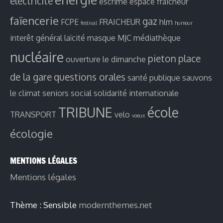
electricité
escrime
espace fraicheur
faïencerie
gaz
FCPE
FRAICHEUR
hlm
festival
humour
interêt général
laïcité
masque
MJC
médiathèque
nucléaire
pieton
place
ouverture le dimanche
de la gare
questions orales
santé publique
sauvons
le climat
seniors
social
solidarité internationale
TRIBUNE
école
TRANSPORT
velo
voeux
écologie
MENTIONS LÉGALES
Mentions légales
Thème : Sensible
modernthemes.net