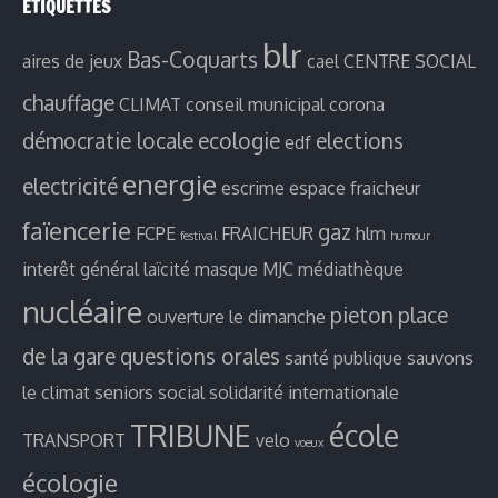
ETIQUETTES
blr
Bas-Coquarts
aires de jeux
cael
CENTRE SOCIAL
chauffage
CLIMAT
conseil municipal
corona
démocratie locale
ecologie
elections
edf
energie
electricité
escrime
espace fraicheur
faïencerie
gaz
FCPE
FRAICHEUR
hlm
festival
humour
interêt général
laïcité
masque
MJC
médiathèque
nucléaire
pieton
place
ouverture le dimanche
de la gare
questions orales
santé publique
sauvons
le climat
seniors
social
solidarité internationale
TRIBUNE
école
TRANSPORT
velo
voeux
écologie