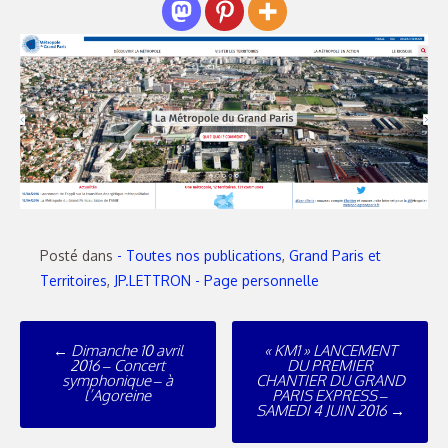
Posté dans
- Toutes nos publications
,
Grand Paris et
Territoires
,
JP.LETTRON - Page personnelle
Poste
←
Dimanche 10 avril
« KM1 » LANCEMENT
navigation
2016 – Concert
DU PREMIER
symphonique – à
CHANTIER DU GRAND
l’Agoreine
PARIS EXPRESS –
SAMEDI 4 JUIN 2016
→