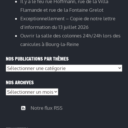
Il y a le feu rue Hoffmann, rue de la Villa
Flamande et rue de la Fontaine Grelot
Exceptionnellement – Copie de notre lettre
d’information du 13 juillet 2026
Ouvrir la salle des colonnes 24h/24h lors des
canicules à Bourg-la-Reine
NOS PUBLICATIONS PAR THÈMES
Nos
publications
NOS ARCHIVES
par
Nos
thèmes
archives
Notre flux RSS