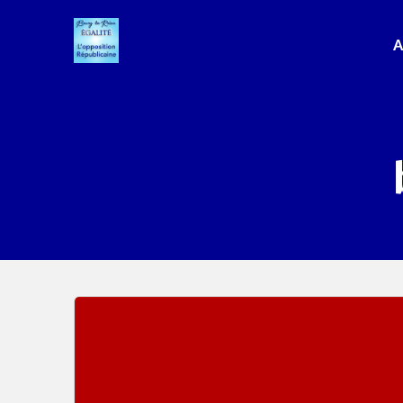
Passer
au
A
contenu