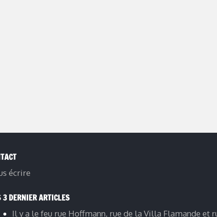
TACT
s écrire
 3 DERNIER ARTICLES
Il y a le feu rue Hoffmann, rue de la Villa Flamande et r