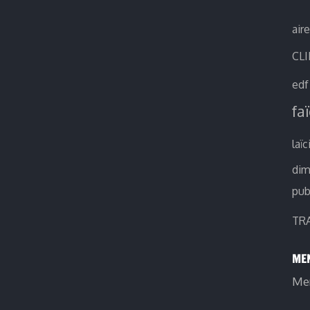
air
CL
edf
fa
laïc
di
pub
TR
MEN
Men