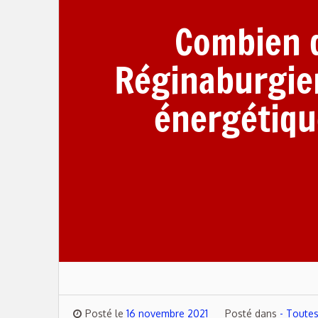
Combien d
Réginaburgien
énergétique
Posté le
16 novembre 2021
Posté dans
- Toutes