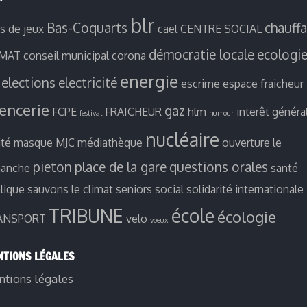
blr
Bas-Coquarts
chauff
es de jeux
cael
CENTRE SOCIAL
démocratie locale
ecologi
IMAT
conseil municipal
corona
energie
elections
electricité
escrime
espace fraicheur
ïencerie
gaz
FCPE
FRAICHEUR
hlm
interêt généra
festival
humour
nucléaire
ité
masque
MJC
médiathèque
ouverture le
pieton
place de la gare
questions orales
manche
santé
lique
sauvons le climat
seniors
social
solidarité internationale
TRIBUNE
école
écologie
ANSPORT
velo
voeux
TIONS LÉGALES
tions légales