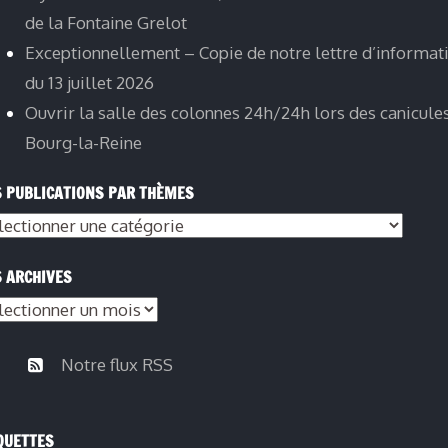
de la Fontaine Grelot
Exceptionnellement – Copie de notre lettre d’informat
du 13 juillet 2026
Ouvrir la salle des colonnes 24h/24h lors des canicule
Bourg-la-Reine
 PUBLICATIONS PAR THÈMES
s
lications
 ARCHIVES
s
èmes
hives
Notre flux RSS
QUETTES