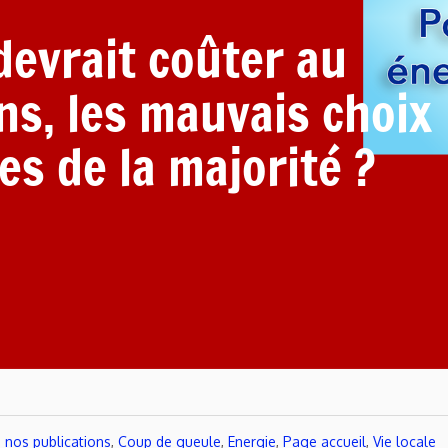
evrait coûter au
s, les mauvais choix
s de la majorité ?
 nos publications
,
Coup de gueule
,
Energie
,
Page accueil
,
Vie locale