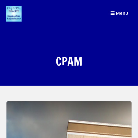
Passer
Menu
au
contenu
CPAM