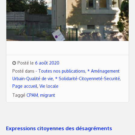
Posté le
6 août 2020
Posté dans
- Toutes nos publications
,
* Aménagement
Urbain-Qualité de vie
,
* Solidarité-Citoyenneté-Securité
,
Page accueil
,
Vie locale
Taggé
CPAM
,
migrant
Expressions citoyennes des désagréments