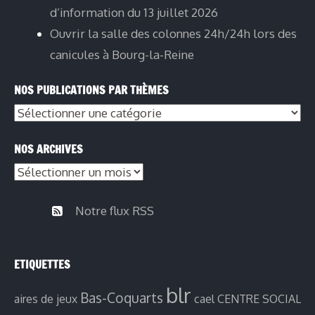
d’information du 13 juillet 2026
Ouvrir la salle des colonnes 24h/24h lors des
canicules à Bourg-la-Reine
NOS PUBLICATIONS PAR THÈMES
Nos
publications
NOS ARCHIVES
par
Nos
thèmes
archives
Notre flux RSS
ETIQUETTES
blr
Bas-Coquarts
aires de jeux
cael
CENTRE SOCIAL