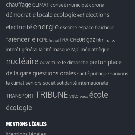
chauffage
CLIMAT
conseil municipal
corona
démocratie locale
ecologie
elections
edf
energie
electricité
escrime
espace fraicheur
faïencerie
gaz
FCPE
FRAICHEUR
hlm
festival
humour
interêt général
laïcité
masque
MJC
médiathèque
nucléaire
pieton
place
ouverture le dimanche
de la gare
questions orales
santé publique
sauvons
le climat
seniors
social
solidarité internationale
TRIBUNE
école
TRANSPORT
velo
voeux
écologie
MENTIONS LÉGALES
Mentions légales