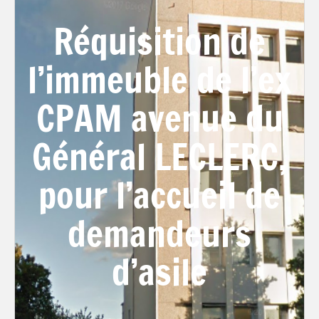
Réquisition de
l’immeuble de l’ex
CPAM avenue du
Général LECLERC,
pour l’accueil de
demandeurs
d’asile