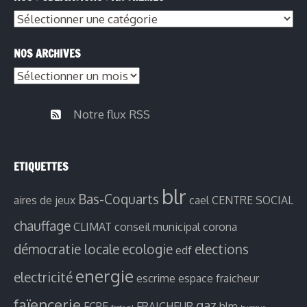
Nos
publications
NOS ARCHIVES
par
Nos
thèmes
archives
Notre flux RSS
ETIQUETTES
blr
Bas-Coquarts
aires de jeux
cael
CENTRE SOCIAL
chauffage
CLIMAT
conseil municipal
corona
démocratie locale
ecologie
elections
edf
energie
electricité
escrime
espace fraicheur
faïencerie
gaz
FCPE
FRAICHEUR
hlm