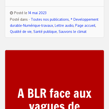
Posté le
14 mai 2023
Posté dans
- Toutes nos publications
,
* Developpement
durable-Numérique-travaux
,
Lettre audio
,
Page accueil
,
Qualité de vie
,
Santé publique
,
Sauvons le climat
A BLR face aux
vagues de