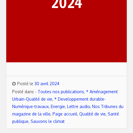
2024
Posté le
30 avril 2024
Posté dans
- Toutes nos publications
,
* Aménagement
Urbain-Qualité de vie
,
* Developpement durable-
Numérique-travaux
,
Energie
,
Lettre audio
,
Nos Tribunes du
magazine de la ville
,
Page accueil
,
Qualité de vie
,
Santé
publique
,
Sauvons le climat