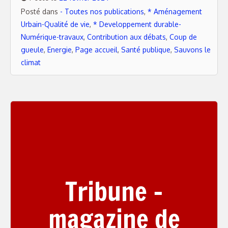
Posté dans
- Toutes nos publications
,
* Aménagement
Urbain-Qualité de vie
,
* Developpement durable-
Numérique-travaux
,
Contribution aux débats
,
Coup de
gueule
,
Energie
,
Page accueil
,
Santé publique
,
Sauvons le
climat
Tribune –
magazine de