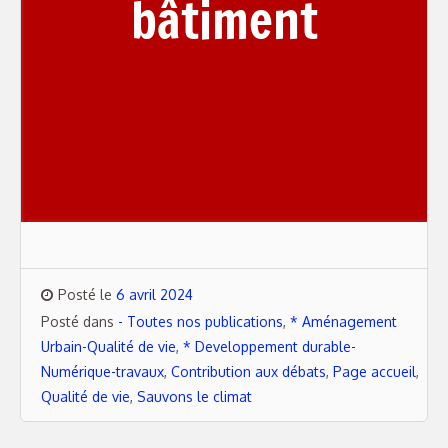
bâtiment
Posté le
6 avril 2024
Posté dans
- Toutes nos publications
,
* Aménagement
Urbain-Qualité de vie
,
* Developpement durable-
Numérique-travaux
,
Contribution aux débats
,
Page accueil
,
Qualité de vie
,
Sauvons le climat