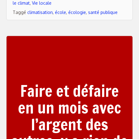
le climat
,
Vie locale
Taggé
climatisation
,
école
,
écologie
,
santé publique
Faire et défaire
en un mois avec
l’argent des