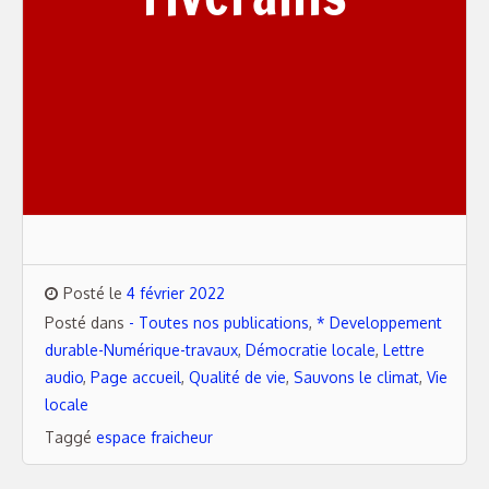
Posté le
4 février 2022
Posté dans
- Toutes nos publications
,
* Developpement
durable-Numérique-travaux
,
Démocratie locale
,
Lettre
audio
,
Page accueil
,
Qualité de vie
,
Sauvons le climat
,
Vie
locale
Taggé
espace fraicheur