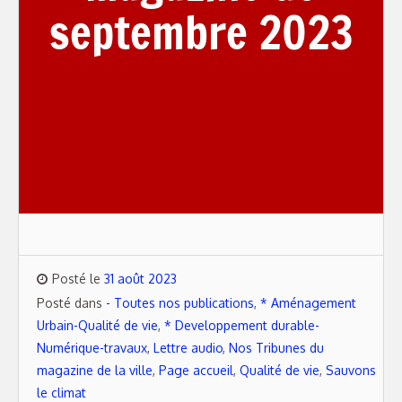
septembre 2023
Posté le
31 août 2023
Posté dans
- Toutes nos publications
,
* Aménagement
Urbain-Qualité de vie
,
* Developpement durable-
Numérique-travaux
,
Lettre audio
,
Nos Tribunes du
magazine de la ville
,
Page accueil
,
Qualité de vie
,
Sauvons
le climat