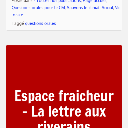
Posté dans
- Toutes nos publications
,
Page accueil
,
Questions orales pour le CM
,
Sauvons le climat
,
Social
,
Vie
locale
Taggé
questions orales
Espace fraicheur
– La lettre aux
riverains